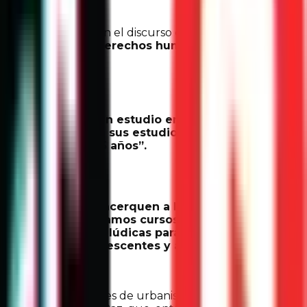
uipo transformaron el discurso dirigido a las y los niños
e cultura de paz, derechos humanos, prevención
tes de cambio.
Paz nos ofreció un estudio en el que señala
as que desertaron sus estudios en el nivel
scentes de 13 a 15 años”.
o no quienes se acerquen a las y los
ecializarnos. Tomamos cursos relacionados a
 capacitaciones lúdicas para las y los
natural de los adolescentes y así aprendimos
e lado las actividades de urbanismo, pues en ese