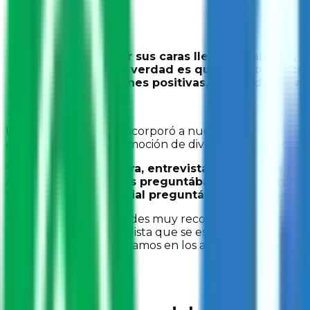
“Me encantó ver sus caras llenas de alegría, 
en la ciudad. La verdad es que en este proces
promover acciones positivas, en donde todas
Una vez egresada se incorporó a nuestro equipo com
entrevistas para la promoción de diversos temas, entre 
“Me tocó ser reportera, entrevistaba a muchas pers
A las y los jóvenes les preguntábamos qué tan segu
tema de seguridad vial preguntábamos a la gente 
Algunas de las actividades muy recordadas durante esa 
felicitaban al automovilista que se estacionaba correct
color rojo, que colocábamos en los autos estacionados 