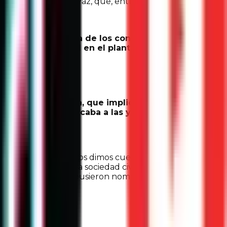
 Espacios para la Paz, que, entre sus objetivos
o como
organizadora de los concursos de dibujo por
oración de un mural en el plantel,
con el que las y los
ativa y ejecutiva, que implicaba una visita y
smo tiempo, convocaba a las y los
uela o comunidad), nos dimos cuenta que a los
on organismos de la sociedad civil que nos donaron los
optaron un árbol, le pusieron nombres; fue una