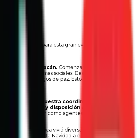
az
 SUMA y aportado para esta gran evolución que hasta
personas en Culiacán.
Comenzamos acercándonos a
el respeto a las normas sociales. Después nos
queda de liderazgos de paz. Esto ha sido gracias a
hez Dojaquez, nuestra coordinadora de
s.
Su entusiasmo y disposición se refleja en
 buscamos impactar como agentes de cambio.
s.
Durante esa época vivió diversas experiencias, como
ofrecer una bonita Navidad a niñas y niños.