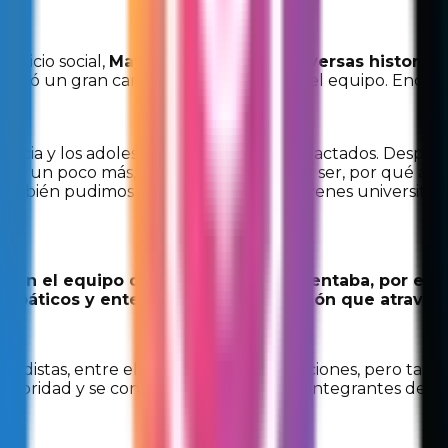
ervicio social,
Mayra pudo conocer diversas historias
neró un gran cambio positivo dentro del equipo. Encontr
s.
encia y los adolescentes quedaban impactados. Después y
endía un poco más, entendía su forma de ser, por qué ac
también pudimos llegar a estos otros jóvenes universitar
con el equipo de trabajo. Si se presentaba, por ejem
mpáticos y entendiéramos la situación que atrave
rigadistas, entre ellos talleres y capacitaciones, pero t
 autoridad y se consideraran, en cambio, integrantes de 