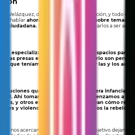
nción
ván Velázquez, director de esta organización, y todo el eq
 para hablar
ahora a las adolescencias sobre temas d
ción ciudadana.
Nos acercamos a convocarlos a ser agen
os especializarnos, Construyendo Espacios para la 
rsonas presas en el centro penitenciario son person
 de que teníamos que hacer algo por las y los adole
tuciones que se acercan a la primera infancia, per
dad. Ahí tomamos las riendas y comenzamos a esp
tes, y otros en los que nos enseñaban cómo realizar
es y violencia, etcétera. Entendimos la rebeldía 
SUMA nos acercamos a nuestro público objetivo dejando d