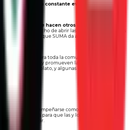
 debe, indica, a la constante evolución de los
 hacemos y lo que hacen otros compañeros para
es. También el hecho de abrir las puertas a los jóvenes
ta, disfruto mucho que SUMA da a conocer a otros
nes de trabajo para toda la comunidad estudiantil a
flexión emprenden y promueven la acción en diversas
e Culiacán y Navolato, y algunas de sus sindicaturas.
ánchez, pues al desempeñarse como coordinadora de
as y los directores para que las y los estudiantes
la operación escolar.