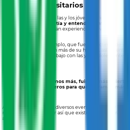
SUMA y universitarios
Durante su trabajo con las y los jóvenes brigadistas del s
mayor respeto, empatía y entendimiento,
lo que ge
universitarios compartían experiencias de vida dolorosa
“Comentaban, por ejemplo, que fueron víctimas de viol
pedía que me contaran más de su historia, así los ent
Centrándonos en el trabajo con las y los adolescentes, 
“Nos sensibilizamos más, fuimos más abiertos 
con los compañeros para que fuéramos más e
Así, surgieron también diversos eventos para las y los b
mayor cercanía y evitar así que existiera una figura de
adolescentes.