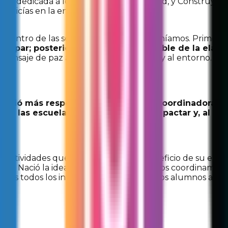
, dedicada a lo relacionado a movilidad, y Construyendo
 policías en la entidad.
jo dentro de las secundarias que interveníamos. Primer
articipar; posteriormente era responsable de la elab
n mensaje de paz a la comunidad escolar y al entorno.
irió más responsabilidades como coordinadora oper
s de las escuelas que buscábamos impactar y, al mi
igen actividades que emprenderán en beneficio de su esc
e. Nació la idea de una arborización, nos coordinamos c
tuvimos todos los integrantes del equipo. Los alumnos ad