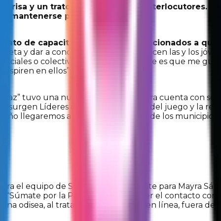
onrisa y un trato amable para sus interlocutores. Se
ra mantenerse propositiva y alegre.
 trato de capacitarme en temas relacionados a que
eta y dar a conocer qué es lo que hacen las y los jóven
sociales o colectivos. Lo más importante es que me gus
 inspiren en ellos”, comenta.
Paz” tuvo una nueva evolución y ahora cuenta con sesio
de surgen Líderes de Paz que a través del juego y la re
año llegaremos a casi 30 secundarias de los municipios d
 para el equipo de SUMA, principalmente para Mayra S
ller “Súmate por la Paz”, debía mantener el contacto con l
na odisea, al tratarse de actividades en línea, fuera de 