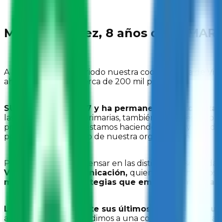
Mayra Sánchez, 8 años de SUMAR a
A lo largo de este periodo nuestra coordinadora de Vi
ahora ha llegado a cerca de 200 mil personas.
SUMA nació en 2007 y ha permanecido en constant
las y los niños en las primarias, también a jóvenes de pr
preguntamos, ¿qué estamos haciendo por las y los adole
personas clave dentro de nuestra organización.
Pensar en SUMA es pensar en las distintas personalidad
Vinculación y Comunicación,
quien hace ocho años s
muchas de las estrategias que emprendemos para l
Llegó a SUMA durante sus últimos meses como unive
aquella en la que acudimos a una comunidad junto a un