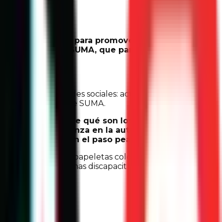
vaciones viales para promover la cultura vial
ón la esencia de SUMA, que para mí era
ontenido para redes sociales: actividades, videos y
agen institucional de SUMA.
s preguntaba si sabe qué son los pasos peatonales.
víamos la confianza en la autoridad policial. En el
qué no respetaban el paso peatonal”,
recuerda.
anas. Consistía en papeletas color amarillo, que
tinados para personas discapacitadas; o bien, las de