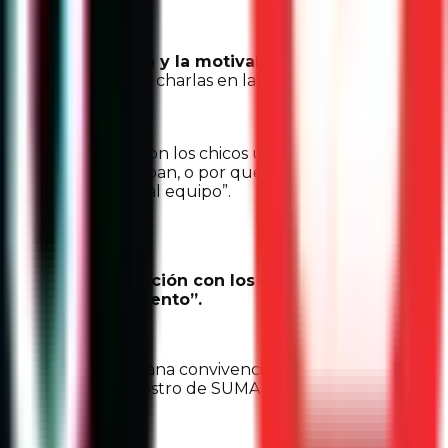
 que la conmovían y la motivaban a promover un
ó que durante las charlas en las secundarias, los
o me acercaba con los chicos universitarios y les
tuaban como actuaban, o por qué eran tan callados.
ios que integraban al equipo”.
plo, alguna situación con los chicos, hablaba
saban en ese momento”.
ambién reuniones de sana convivencia para generar una
SUMA, pues son el rostro de SUMA ante las y los