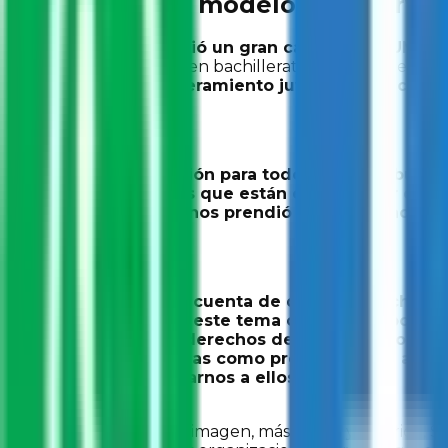
Nace el nuevo modelo de interve
Un año después surgió un gran cambio en SUMA.
I
en primarias o jóvenes en bachillerato y nivel superior,
de violencia, empoderamiento juvenil y participa
“Fue una evolución para todos. Cuando buscam
que las personas que están en el tutelar o pe
secundaria. Eso nos prendió una alerta acerca
“También nos dimos cuenta de que hay muchas insti
adolescentes. Vimos este tema como una oportuni
derechos humanos, derechos de las y los adolescen
adolescentes en temas como prevención de adiccion
también cómo acercarnos a ellos”.
A través de una nueva imagen, más fresca y colorida, 