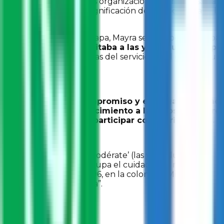
momento nacieron dos organizaciones hermanas: Mapasin
persigue también la dignificación de la labor de las y los
Durante esta nueva etapa, Mayra se incorporó al traba
la paz, con lo que invitaba a las y los alumnos a p
alumnos y los brigadistas del servicio social ofrecían u
Debido a su compromiso y entrega, Mayra adqu
labor de convencimiento a las y los directore
universitarios a participar como brigadistas.
“Con la estrategia ‘Empodérate’ (las y los alumnos el
adolescentes les preocupa el cuidado del medio ambient
árboles. Fue en la ETI 96, en la colonia El Mirador. Es
experiencia muy bonita”.