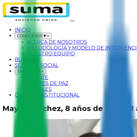
INICIO
CONÓCENOS
▼
+
ACERCA DE NOSOTROS
METODOLOGÍA Y MODELO DE INTERVENC
NUESTRO EQUIPO
BLOG
SERVICIO SOCIAL
TALLERES
▼
+
SÚMATE
LÍDERES DE PAZ
MURALES
GESTIÓN INSTITUCIONAL
Mayra Sánchez, 8 años de SUMAR a