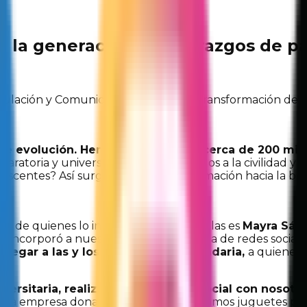
 la generación de liderazgos de p
nculación y Comunicación ha vivido la transformación de
e evolución. Hemos impactado a cerca de 200 mil 
eparatoria y universidad para convocarlos a la civilidad y 
scentes? Así surgió nuestra transformación hacia la bús
es de quienes lo integramos. Una de ellas es
Mayra Sánc
e incorporó a nuestro equipo en el área de redes sociale
legar a las y los alumnos de secundaria,
a quienes
rsitaria, realizando su servicio social con nosotro
a empresa donataria con la que llevamos juguetes para 