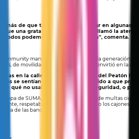
además de que también me tocó estar en algunas acti
o fue una grata experiencia. Ahí me llamó la atenci
 y todos podemos estar involucrados”, comenta.
o
community manager
, donde proponía la generación de c
ellos, de movilidad. En poco tiempo se convirtió en la im
onas en la calle, por ejemplo, el Día del Peatón le
ros se sentían con los policías, debido a que promo
por qué no usaban el cinturón de seguridad, o por 
etapa de SUMA, indica, es la aplicación de multas ciudad
amente, respetaba los pasos peatonales, o los cajones des
arriba de las banquetas, por ejemplo.