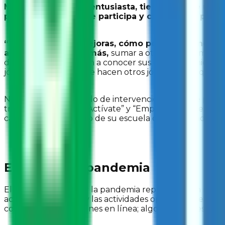
Mayra es una joven entusiasta, tiene siempre una s
proyectos en los que participa y con los que procu
“Trato de buscar mejoras, cómo podemos innovar,
aportar un poquito más,
sumar a otros en una misma m
de Culiacán y que den a conocer sus emprendimientos 
jóvenes lo positivo que hacen otros jóvenes para que se
Nuestro actual modelo de intervención “Súmate por la 
través de “Súmete”, “Actívate” y “Empodérate”, de don
causas sociales dentro de su escuela o comunidad. Este 
El reto de la pandemia
El confinamiento por la pandemia representó un reto
actividades en línea y las actividades operativas del ta
continuaran las sesiones en línea; algo que representó u